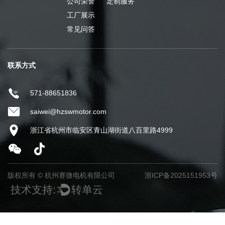
公司荣誉
定制服务
工厂展示
常见问答
联系方式
571-88651836
saiwei@hzswmotor.com
浙江省杭州市临安区青山湖街道八百里路4999
版权所有 ©
杭州赛微电机有限公司
浙ICP备2025151953号
技术支持:
转单云