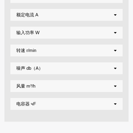
额定电流 A
输入功率 W
转速 r/min
噪声 db（A）
风量 m³/h
电容器 чF