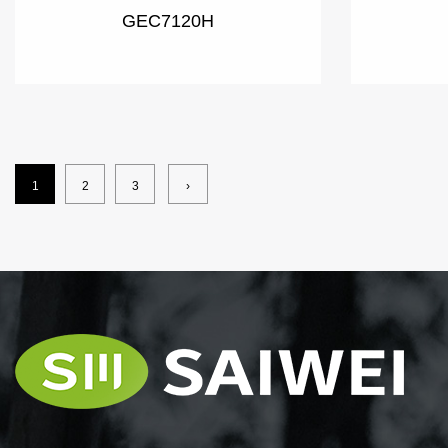
GEC7120H
1
2
3
›