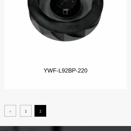
YWF-L92BP-220
‹
1
2