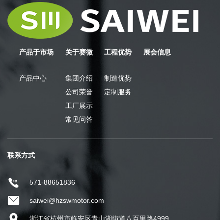
产品于市场
关于赛微
工程优势
展会信息
产品中心
集团介绍
制造优势
公司荣誉
定制服务
工厂展示
常见问答
联系方式
571-88651836
saiwei@hzswmotor.com
浙江省杭州市临安区青山湖街道八百里路4999